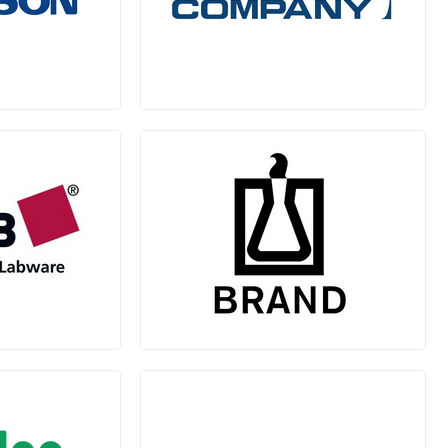
ANSON)
麦隆 (MYRON L)