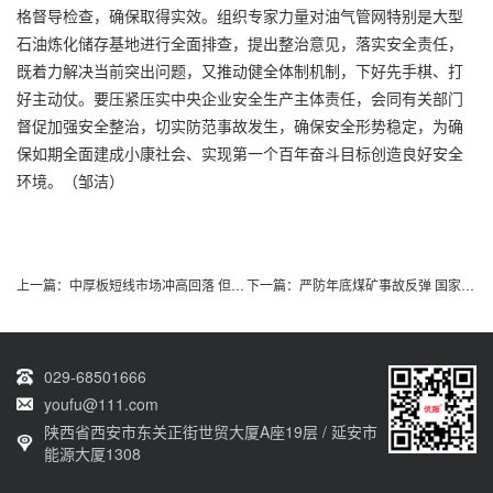
格督导检查，确保取得实效。组织专家力量对油气管网特别是大型
石油炼化储存基地进行全面排查，提出整治意见，落实安全责任，
既着力解决当前突出问题，又推动健全体制机制，下好先手棋、打
好主动仗。要压紧压实中央企业安全生产主体责任，会同有关部门
督促加强安全整治，切实防范事故发生，确保安全形势稳定，为确
保如期全面建成小康社会、实现第一个百年奋斗目标创造良好安全
环境。（邹洁）
上一篇：
中厚板短线市场冲高回落 但远线行情依旧可期
下一篇：
严防年底煤矿事故反弹 国家煤监局召开全国煤矿
029-68501666
youfu@111.com
陕西省西安市东关正街世贸大厦A座19层 / 延安市
能源大厦1308