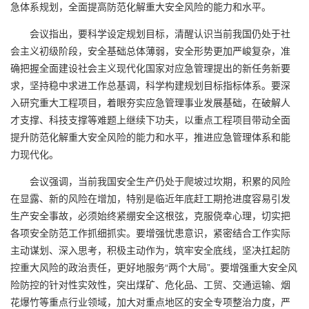
急体系规划，全面提高防范化解重大安全风险的能力和水平。
会议指出，要科学设定规划目标，清醒认识当前我国仍处于社
会主义初级阶段，安全基础总体薄弱，安全形势更加严峻复杂，准
确把握全面建设社会主义现代化国家对应急管理提出的新任务新要
求，坚持稳中求进工作总基调，科学构建规划目标指标体系。要深
入研究重大工程项目，着眼夯实应急管理事业发展基础，在破解人
才支撑、科技支撑等难题上继续下功夫，以重点工程项目带动全面
提升防范化解重大安全风险的能力和水平，推进应急管理体系和能
力现代化。
会议强调，当前我国安全生产仍处于爬坡过坎期，积累的风险
在显露、新的风险在增加，特别是临近年底赶工期抢进度容易引发
生产安全事故，必须始终紧绷安全这根弦，克服侥幸心理，切实把
各项安全防范工作抓细抓实。要增强忧患意识，紧密结合工作实际
主动谋划、深入思考，积极主动作为，筑牢安全底线，坚决扛起防
控重大风险的政治责任，更好地服务“两个大局”。要增强重大安全风
险防控的针对性实效性，突出煤矿、危化品、工贸、交通运输、烟
花爆竹等重点行业领域，加大对重点地区的安全专项整治力度，严